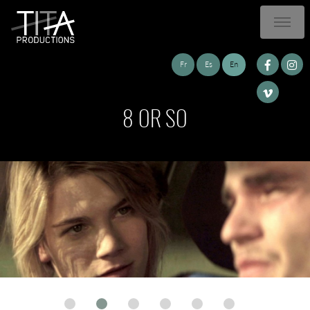
Fr
Es
En
8 OR SO