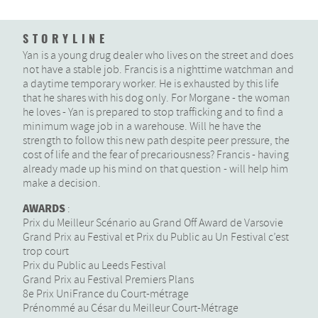
STORYLINE
Yan is a young drug dealer who lives on the street and does
not have a stable job. Francis is a nighttime watchman and
a daytime temporary worker. He is exhausted by this life
that he shares with his dog only. For Morgane - the woman
he loves - Yan is prepared to stop trafficking and to find a
minimum wage job in a warehouse. Will he have the
strength to follow this new path despite peer pressure, the
cost of life and the fear of precariousness? Francis - having
already made up his mind on that question - will help him
make a decision.
AWARDS
:
Prix du Meilleur Scénario au Grand Off Award de Varsovie
Grand Prix au Festival et Prix du Public au Un Festival c’est
trop court
Prix du Public au Leeds Festival
Grand Prix au Festival Premiers Plans
8e Prix UniFrance du Court-métrage
Prénommé au César du Meilleur Court-Métrage