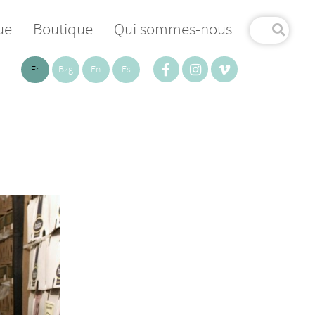
ue
Boutique
Qui sommes-nous
Fr
Bzg
En
Es