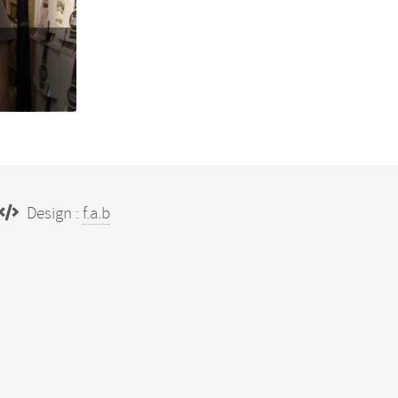
Design :
f.a.b