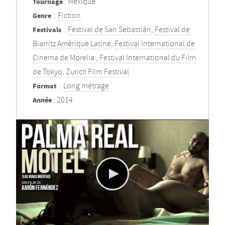
Tournage
: Mexique
Genre
:
Fiction
Festivals
:
Festival de San Sebastián
,
Festival de
Biarritz Amérique Latine
,
Festival International de
Cinema de Morelia
,
Festival International du Film
de Tokyo
,
Zurich Film Festival
Format
:
Long métrage
Année
: 2014