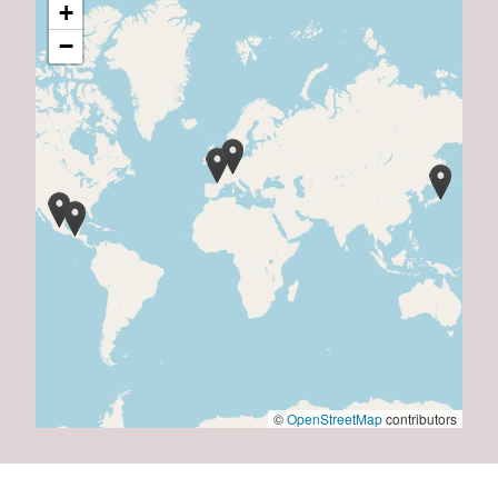
+
−
©
OpenStreetMap
contributors