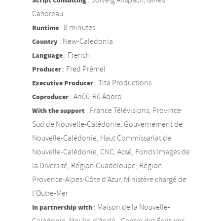
Script Consulting
: Solveig Anspach, Gilles
Cahoreau
Runtime
: 8 minutes
Country
: New-Caledonia
Language
: French
Producer
: Fred Prémel
Executive Producer
: Tita Productions
Coproducer
: Anûû-Rû Âboro
With the support
: France Télévisions, Province
Sud de Nouvelle-Calédonie, Gouvernement de
Nouvelle-Calédonie, Haut Commissariat de
Nouvelle-Calédonie, CNC, Acsé, Fonds Images de
la Diversité, Région Guadeloupe, Région
Provence-Alpes-Côte d’Azur, Ministère chargé de
l’Outre-Mer
In partnership with
: Maison de la Nouvelle-