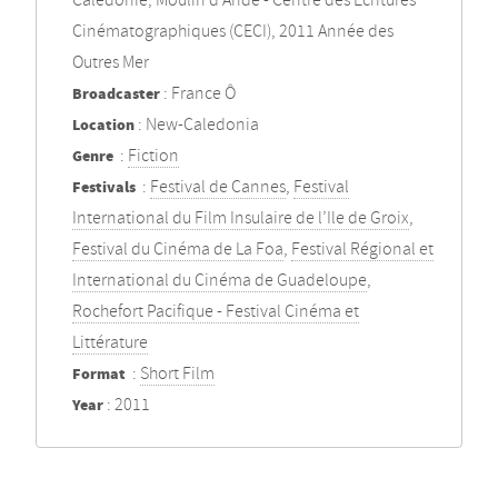
Calédonie, Moulin d’Andé - Centre des Écritures
Cinématographiques (CECI), 2011 Année des
Outres Mer
Broadcaster
: France Ô
Location
: New-Caledonia
Genre
:
Fiction
Festivals
:
Festival de Cannes
,
Festival
International du Film Insulaire de l’Ile de Groix
,
Festival du Cinéma de La Foa
,
Festival Régional et
International du Cinéma de Guadeloupe
,
Rochefort Pacifique - Festival Cinéma et
Littérature
Format
:
Short Film
Year
: 2011