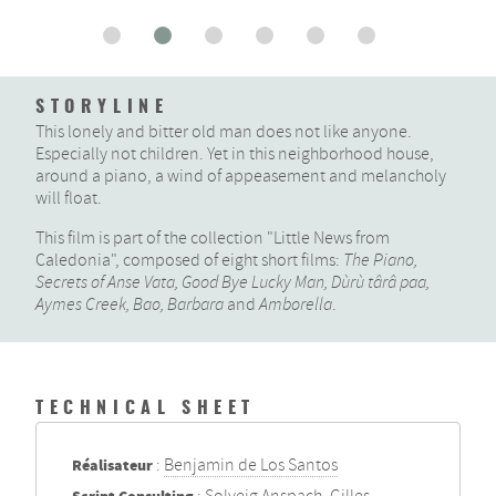
STORYLINE
This lonely and bitter old man does not like anyone.
Especially not children. Yet in this neighborhood house,
around a piano, a wind of appeasement and melancholy
will float.
This film is part of the collection "Little News from
Caledonia", composed of eight short films:
The Piano,
Secrets of Anse Vata, Good Bye Lucky Man, Dùrù târâ paa,
Aymes Creek, Bao, Barbara
and
Amborella
.
TECHNICAL SHEET
Réalisateur
:
Benjamin de Los Santos