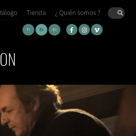
tálogo
Tienda
¿ Quién somos ?
Fr
Es
En
MON