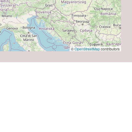
©
OpenStreetMap
contributors