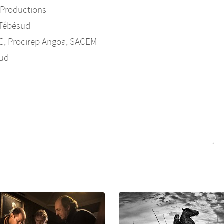
B Productions
 Tébésud
C, Procirep Angoa, SACEM
sud