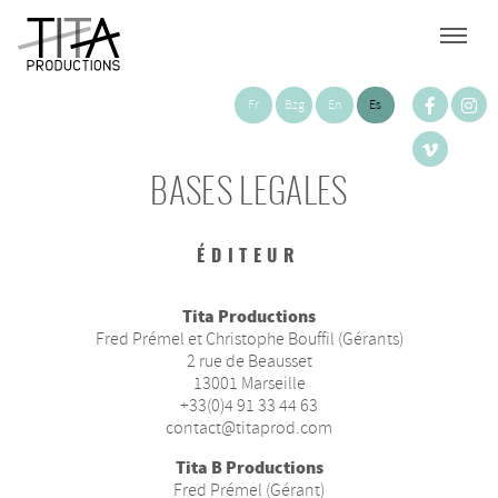
Fr
Bzg
En
Es
BASES LEGALES
ÉDITEUR
Tita Productions
Fred Prémel et Christophe Bouffil (Gérants)
2 rue de Beausset
13001 Marseille
+33(0)4 91 33 44 63
contact@titaprod.com
Tita B Productions
Fred Prémel (Gérant)