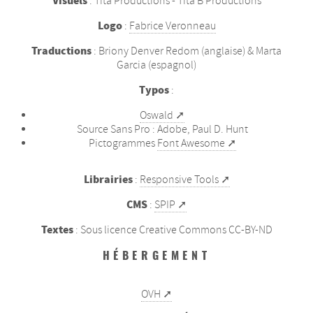
Visuels
: Tita Productions - Tita B Productions
Logo
:
Fabrice Veronneau
Traductions
: Briony Denver Redom (anglaise) & Marta
Garcia (espagnol)
Typos
:
Oswald
Source Sans Pro : Adobe, Paul D. Hunt
Pictogrammes
Font Awesome
Librairies
:
Responsive Tools
CMS
:
SPIP
Textes
: Sous licence Creative Commons CC-BY-ND
HÉBERGEMENT
OVH