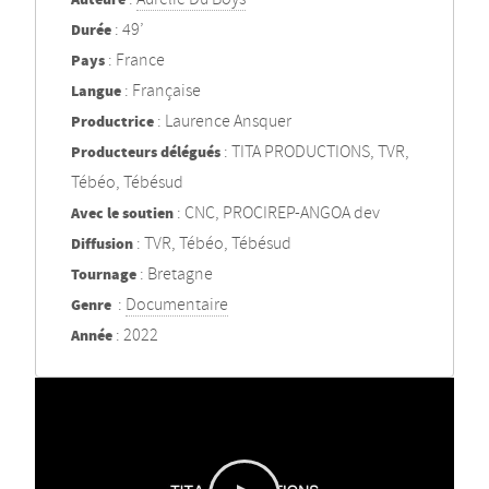
Durée
: 49’
Pays
: France
Langue
: Française
Productrice
: Laurence Ansquer
Producteurs délégués
: TITA PRODUCTIONS, TVR,
Tébéo, Tébésud
Avec le soutien
: CNC, PROCIREP-ANGOA dev
Diffusion
: TVR, Tébéo, Tébésud
Tournage
: Bretagne
Genre
:
Documentaire
Année
: 2022