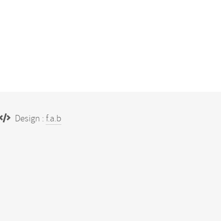
Design :
f.a.b