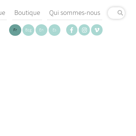
ue
Boutique
Qui sommes-nous
Fr
Bzg
En
Es