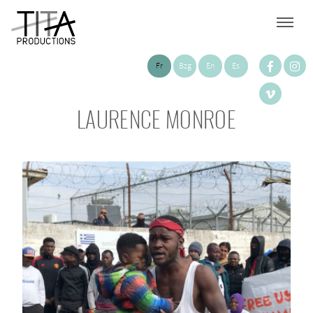
Fr
Bzg
En
Es
LAURENCE MONROE