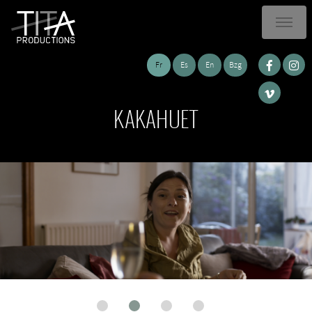
Fr
Es
En
Bzg
KAKAHUET