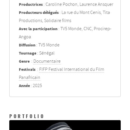
Productrices
: Caroline Pochon, Laurence Ansquer
Producteurs délégués
: La rue du Mont Cenis, Tita
Productions, Solidaire films
Avec la participation
: TV5 Monde, CNC, Procirep-
Angoa
Diffusion
: TV5 Monde
Tournage
: Sénégal
Genre
:
Documentaire
Festivals
:
FIFP Festival International du Film
Panafricain
Année
: 2025
PORTFOLIO