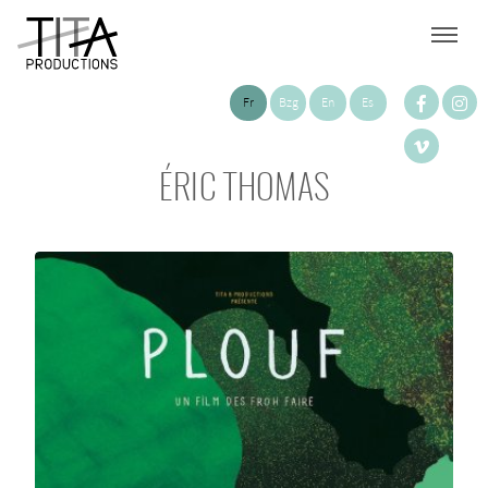
Fr
Bzg
En
Es
ÉRIC THOMAS