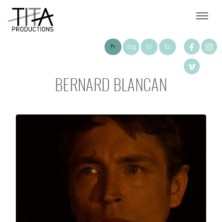
Fr
Bzg
En
Es
BERNARD BLANCAN