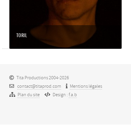
TORIL
Tita Productions 2004-2026
contact@titaprod.com
Mentions légales
Plan du site
Design :
f.a.b